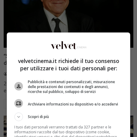
Film e Serie Tv
“Si era tolto la vita”, Carlo Verdone ricorda il dramma
velvetcinema.it richiede il tuo consenso
dopo l’uscita di Bianco Rosso e Verdone
per utilizzare i tuoi dati personali per:
Claudio Vittozzi
20 Agosto 2023
Pubblicità e contenuti personalizzati, misurazione
20Carlo Verdone è un autore amato e apprezzato
delle prestazioni dei contenuti e degli annunci,
eppure ha vissuto un periodo triste della…
ricerche sul pubblico, sviluppo di servizi
Leggi di più
Archiviare informazioni su dispositivo e/o accedervi
Scopri di più
I tuoi dati personali verranno trattati da 327 partner e le
informazioni raccolte dal tuo dispositivo (come cookie,
identificatori univoci e altri dati del dispositivo) potrebbero