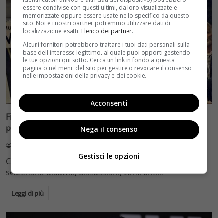
essere condivise con questi ultimi, da loro visualizzate e
memorizzate oppure essere usate nello specifico da questo
sito. Noi e i nostri partner potremmo utilizzare dati di
localizzazione esatti.
Elenco dei partner
.
Alcuni fornitori potrebbero trattare i tuoi dati personali sulla
base dell'interesse legittimo, al quale puoi opporti gestendo
le tue opzioni qui sotto. Cerca un link in fondo a questa
pagina o nel menu del sito per gestire o revocare il consenso
nelle impostazioni della privacy e dei cookie.
Film e Serie Tv
Acconsenti
Finali che lasciano il “dubbio” e ci restano in testa: i film
più iconici del cinema che finiscono in modo ambiguo
Nega il consenso
Claudio Vittozzi
19 Agosto 2023
Gestisci le opzioni
Ci sono finali di film che finiscono con il dubbio e
scatenano dibattiti, discussioni, confronti…
Leggi di più