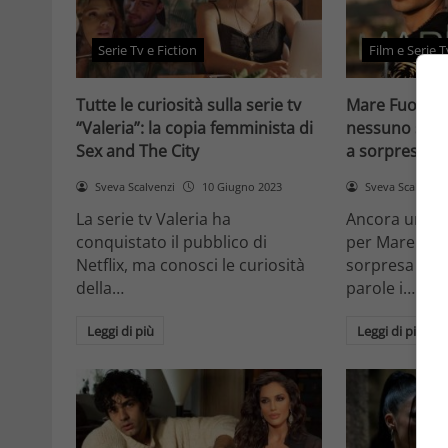
Serie Tv e Fiction
Film e Serie T
Tutte le curiosità sulla serie tv
Mare Fuori, la
“Valeria”: la copia femminista di
nessuno si a
Sex and The City
a sorpresa
Sveva Scalvenzi
10 Giugno 2023
Sveva Scalvenzi
La serie tv Valeria ha
Ancora una no
conquistato il pubblico di
per Mare Fuor
Netflix, ma conosci le curiosità
sorpresa ha l
della…
parole i…
Leggi di più
Leggi di più