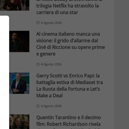
trilogia Netflix ha stravolto la
carriera di una star
4 Agosto 2026
Al cinema italiano manca una
visione: il grido d’allarme dal
Ciné di Riccione su opere prime
e genere
4 Agosto 2026
Gerry Scotti vs Enrico Papi: la
battaglia estiva di Mediaset tra
La Ruota della Fortuna e Let’s
Make a Deal
4 Agosto 2026
Quentin Tarantino e il decimo
film: Robert Richardson rivela