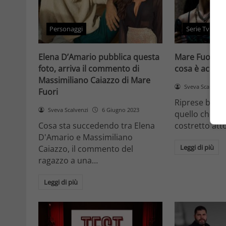
Personaggi
Serie Tv e Fic
Elena D’Amario pubblica questa
Mare Fuori, r
foto, arriva il commento di
cosa è accadu
Massimiliano Caiazzo di Mare
Sveva Scalvenzi
Fuori
Riprese blocc
Sveva Scalvenzi
6 Giugno 2023
quello che è 
Cosa sta succedendo tra Elena
costretto atto
D'Amario e Massimiliano
Leggi di più
Caiazzo, il commento del
ragazzo a una…
Leggi di più