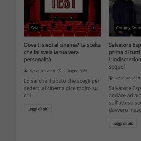
Sala
Coming Soo
Dove ti siedi al cinema? La scelta
Salvatore Esp
che fai svela la tua vera
prima di tutti g
personalità
L’indiscrezion
sequel
Sveva Scalvenzi
2 Giugno 2023
Sveva Scalvenzi
Lo sai che il posto che scegli per
sederti al cinema dice molto su
Salvatore Espo
chi…
andare ad alc
sull'atteso s
Leggi di più
davvero inas
Leggi di più