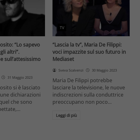
n
TV
osito: “Lo sapevo
“Lascia la tv”, Maria De Filippi:
li altri”.
voci impazzite sul suo futuro in
e sull’attesissimo
Mediaset
Sveva Scalvenzi
30 Maggio 2023
31 Maggio 2023
Maria De Filippi potrebbe
sito si è lasciato
lasciare la televisione, le nuove
une dichiarazioni
indiscrezioni sulla conduttrice
equel che sono
preoccupano non poco…
pettate,…
Leggi di più