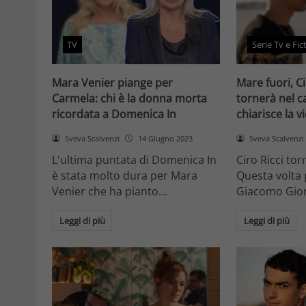
TV
Serie Tv e Fic
Mara Venier piange per
Mare fuori, C
Carmela: chi è la donna morta
tornerà nel ca
ricordata a Domenica In
chiarisce la 
Sveva Scalvenzi
14 Giugno 2023
Sveva Scalvenzi
L'ultima puntata di Domenica In
Ciro Ricci to
è stata molto dura per Mara
Questa volta 
Venier che ha pianto…
Giacomo Gior
Leggi di più
Leggi di più