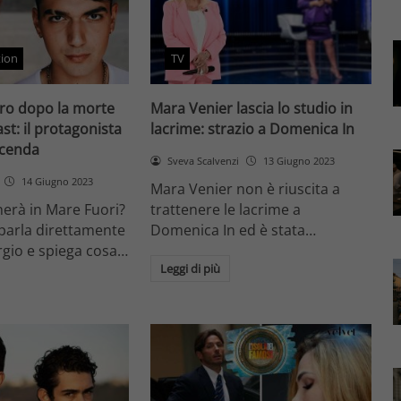
tion
TV
iro dopo la morte
Mara Venier lascia lo studio in
st: il protagonista
lacrime: strazio a Domenica In
vicenda
Sveva Scalvenzi
13 Giugno 2023
14 Giugno 2023
Mara Venier non è riuscita a
rnerà in Mare Fuori?
trattenere le lacrime a
parla direttamente
Domenica In ed è stata…
gio e spiega cosa…
Leggi di più