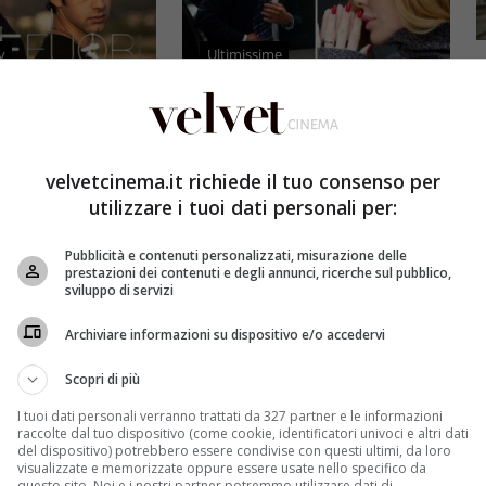
v
Ultimissime
 notizia che
Ilary Blasi via dall’Isola dei
spettava: annuncio
Famosi? L’indiscrezione bomba:
“Piersilvio non….”
velvetcinema.it richiede il tuo consenso per
utilizzare i tuoi dati personali per:
9 Giugno 2023
Sveva Scalvenzi
8 Giugno 2023
tizia inaspettata
Problemi in vista per Ilary Blasi,
Pubblicità e contenuti personalizzati, misurazione delle
i, l'annuncio a
pare che la show girl lascerà
prestazioni dei contenuti e degli annunci, ricerche sul pubblico,
asciato senza
L'Isola dei Famosi.…
sviluppo di servizi
Leggi di più
Archiviare informazioni su dispositivo e/o accedervi
Scopri di più
I tuoi dati personali verranno trattati da 327 partner e le informazioni
raccolte dal tuo dispositivo (come cookie, identificatori univoci e altri dati
del dispositivo) potrebbero essere condivise con questi ultimi, da loro
visualizzate e memorizzate oppure essere usate nello specifico da
questo sito. Noi e i nostri partner potremmo utilizzare dati di